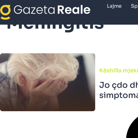
Lajme
Sp
Meningitis
Këshilla mjek
Jo çdo d
simptomat