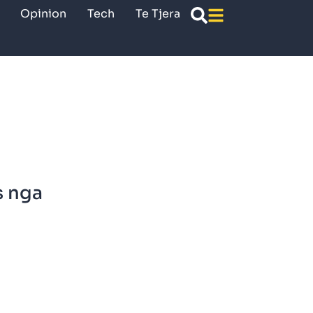
Opinion
Tech
Te Tjera
s nga