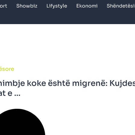
ort
Showbiz
Lifystyle
Ekonomi
Shëndetësi
ësore
himbje koke është migrenë: Kujde
 e ...