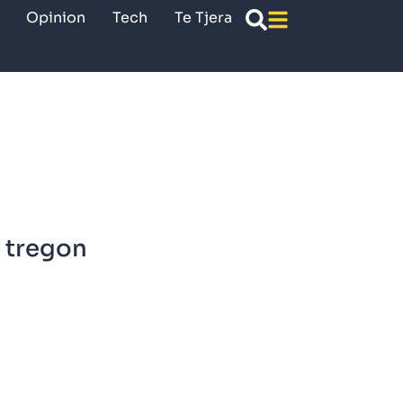
Opinion
Tech
Te Tjera
– tregon