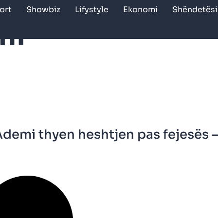
ort
Showbiz
Lifystyle
Ekonomi
Shëndetësi
mi
demi thyen heshtjen pas fejesës 