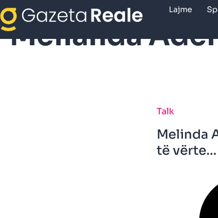
Lajme
Sp
Melianda Ade
Talk
Melinda A
të vërte...