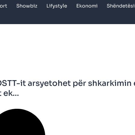
ort
Showbiz
Lifystyle
Ekonomi
Shëndetësi
OSTT-it arsyetohet për shkarkimin 
 ek...