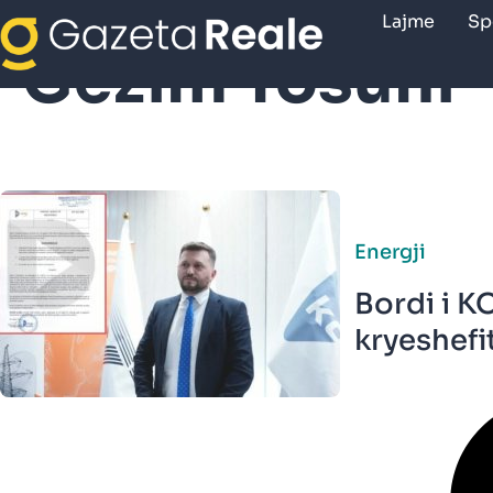
Lajme
Sp
Gëzim Tosuni
Energji
Bordi i K
kryeshefit