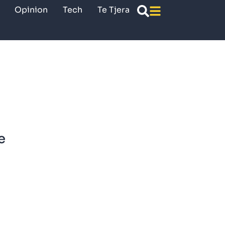
Opinion
Tech
Te Tjera
e