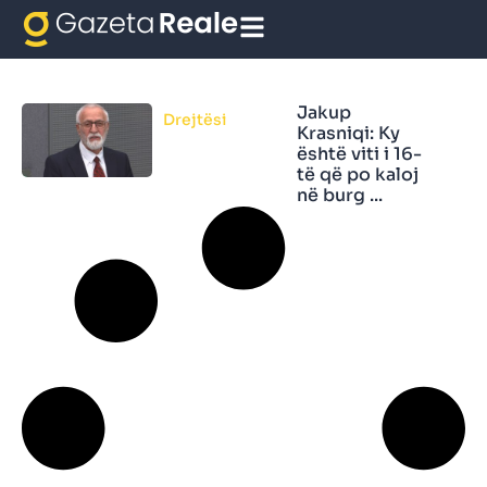
fjala e fundit
Jakup
Drejtësi
Krasniqi: Ky
është viti i 16-
të që po kaloj
në burg ...