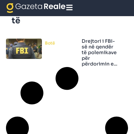
Drejtori i FBI-së në qendër
të
Drejtori i FBI-
Botë
së në qendër
të polemikave
për
përdorimin e...