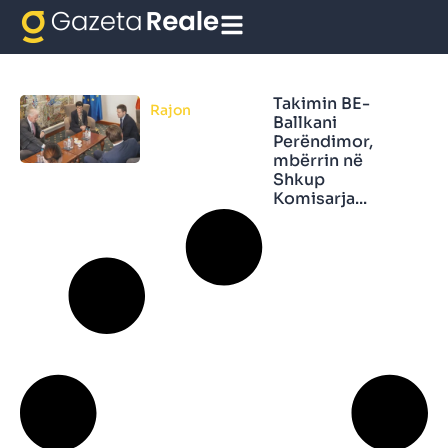
BE-Ballkani Perëndimor
Takimin BE-
Rajon
Ballkani
Perëndimor,
mbërrin në
Shkup
Komisarja...