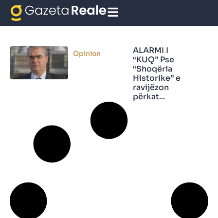
ALARMI I “KUQ”
ALARMI I
Opinion
“KUQ” Pse
“Shoqëria
Historike” e
ravijëzon
përkat...