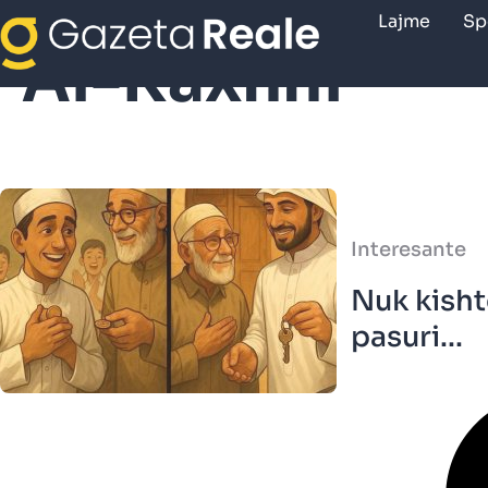
Lajme
Sp
Al-Raxhhi
Interesante
Nuk kishte
pasuri...