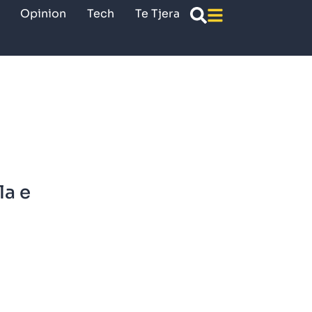
Opinion
Tech
Te Tjera
la e