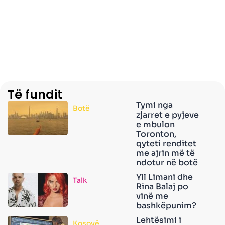
Të fundit
Tymi nga
Botë
zjarret e pyjeve
e mbulon
Toronton,
qyteti renditet
me ajrin më të
ndotur në botë
Yll Limani dhe
Talk
Rina Balaj po
vinë me
bashkëpunim?
Lehtësimi i
Kosovë