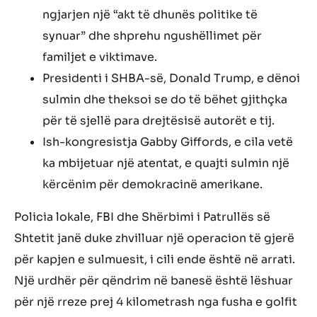
ngjarjen një “akt të dhunës politike të
synuar” dhe shprehu ngushëllimet për
familjet e viktimave.
Presidenti i SHBA-së, Donald Trump, e dënoi
sulmin dhe theksoi se do të bëhet gjithçka
për të sjellë para drejtësisë autorët e tij.
Ish-kongresistja Gabby Giffords, e cila vetë
ka mbijetuar një atentat, e quajti sulmin një
kërcënim për demokracinë amerikane.
Policia lokale, FBI dhe Shërbimi i Patrullës së
Shtetit janë duke zhvilluar një operacion të gjerë
për kapjen e sulmuesit, i cili ende është në arrati.
Një urdhër për qëndrim në banesë është lëshuar
për një rreze prej 4 kilometrash nga fusha e golfit