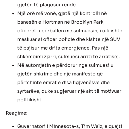
gjetën të plagosur rëndë.
Një orë më vonë, gjatë një kontrolli në
banesën e Hortman në Brooklyn Park,
oficerët u përballën me sulmuesin, i cili ishte
maskuar si oficer policie dhe kishte një SUV
të pajisur me drita emergjence. Pas një
shkëmbimi zjarri, sulmuesi arriti të arratisej.
Në automjetin e përdorur nga sulmuesi u
gjetën shkrime dhe një manifesto që
përfshinte emrat e disa ligjvënësve dhe
zyrtarëve, duke sugjeruar një akt të motivuar
politikisht.
Reagime:
Guvernatori i Minnesota-s, Tim Walz, e quajti