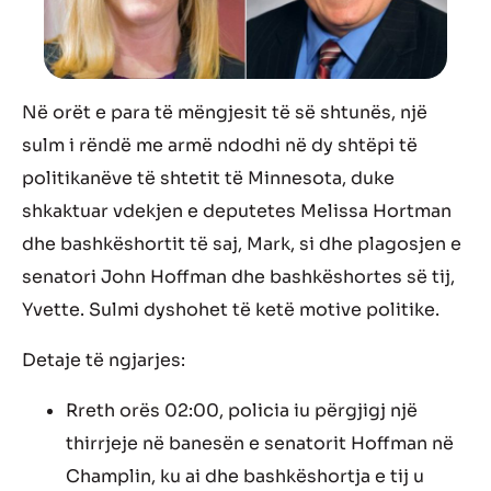
Në orët e para të mëngjesit të së shtunës, një
sulm i rëndë me armë ndodhi në dy shtëpi të
politikanëve të shtetit të Minnesota, duke
shkaktuar vdekjen e deputetes Melissa Hortman
dhe bashkëshortit të saj, Mark, si dhe plagosjen e
senatori John Hoffman dhe bashkëshortes së tij,
Yvette. Sulmi dyshohet të ketë motive politike.
Detaje të ngjarjes:
Rreth orës 02:00, policia iu përgjigj një
thirrjeje në banesën e senatorit Hoffman në
Champlin, ku ai dhe bashkëshortja e tij u