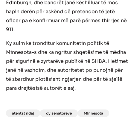
Edinburgh, dhe banorët janë këshilluar të mos
hapin derën për askënd që pretendon të jetë
oficer pa e konfirmuar më parë përmes thirrjes në
911.
Ky sulm ka tronditur komunitetin politik të
Minnesota-s dhe ka ngritur shqetësime të mëdha
për sigurinë e zyrtarëve publikë në SHBA. Hetimet
janë në vazhdim, dhe autoritetet po punojnë për
të zbardhur plotësisht ngjarjen dhe për të sjellë
para drejtësisë autorët e saj.
atentat ndaj
dy senatorëve
Minnesota