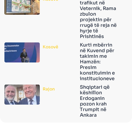
trafikut në
Veternik, Rama
zbulon
projektin për
rrugë të reja në
hyrje të
Prishtinës
Kurti mbërrin
Kosovë
në Kuvend për
takimin me
Hamzën:
Presim
konstituimin e
institucioneve
Shqiptari që
Rajon
këshillon
Erdoganin
pozon krah
Trumpit në
Ankara