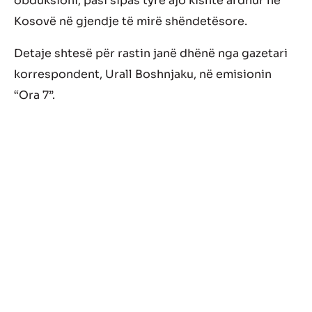
obduksioni, pasi sipas tyre ajo kishte ardhur në
Kosovë në gjendje të mirë shëndetësore.
Detaje shtesë për rastin janë dhënë nga gazetari
korrespondent, Urall Boshnjaku, në emisionin
“Ora 7”.