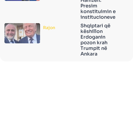
Hamzën:
Presim
konstituimin e
institucioneve
Shqiptari që
Rajon
këshillon
Erdoganin
pozon krah
Trumpit në
Ankara