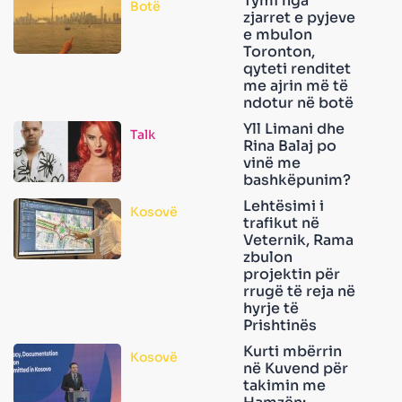
Tymi nga
Botë
zjarret e pyjeve
e mbulon
Toronton,
qyteti renditet
me ajrin më të
ndotur në botë
Yll Limani dhe
Talk
Rina Balaj po
vinë me
bashkëpunim?
Lehtësimi i
Kosovë
trafikut në
Veternik, Rama
zbulon
projektin për
rrugë të reja në
hyrje të
Prishtinës
Kurti mbërrin
Kosovë
në Kuvend për
takimin me