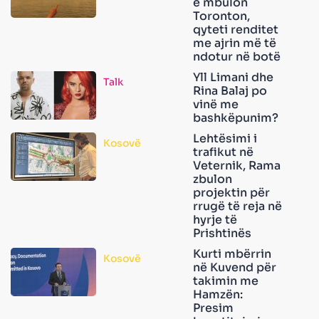
e mbulon
Toronton,
qyteti renditet
me ajrin më të
ndotur në botë
Yll Limani dhe
Talk
Rina Balaj po
vinë me
bashkëpunim?
Lehtësimi i
Kosovë
trafikut në
Veternik, Rama
zbulon
projektin për
rrugë të reja në
hyrje të
Prishtinës
Kurti mbërrin
Kosovë
në Kuvend për
takimin me
Hamzën:
Presim