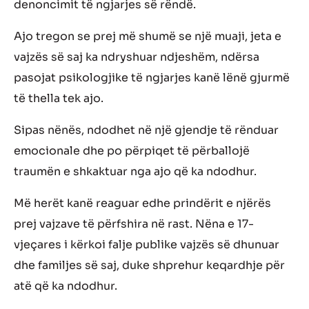
denoncimit të ngjarjes së rëndë.
Ajo tregon se prej më shumë se një muaji, jeta e
vajzës së saj ka ndryshuar ndjeshëm, ndërsa
pasojat psikologjike të ngjarjes kanë lënë gjurmë
të thella tek ajo.
Sipas nënës, ndodhet në një gjendje të rënduar
emocionale dhe po përpiqet të përballojë
traumën e shkaktuar nga ajo që ka ndodhur.
Më herët kanë reaguar edhe prindërit e njërës
prej vajzave të përfshira në rast. Nëna e 17-
vjeçares i kërkoi falje publike vajzës së dhunuar
dhe familjes së saj, duke shprehur keqardhje për
atë që ka ndodhur.