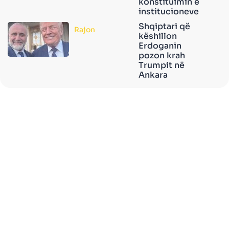
konstituimin e
institucioneve
Shqiptari që
Rajon
këshillon
Erdoganin
pozon krah
Trumpit në
Ankara