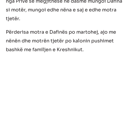
nga Prive se megjithëse në dasmë mungoi Dafina
si motër, mungoi edhe nëna e saj e edhe motra
tjetër.
Përderisa motra e Dafinës po martohej, ajo me
nënën dhe motrën tjetër po kalonin pushimet
bashkë me familjen e Kreshnikut.