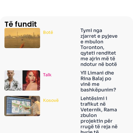
Të fundit
Tymi nga
Botë
zjarret e pyjeve
e mbulon
Toronton,
qyteti renditet
me ajrin më të
ndotur në botë
Yll Limani dhe
Talk
Rina Balaj po
vinë me
bashkëpunim?
Lehtësimi i
Kosovë
trafikut në
Veternik, Rama
zbulon
projektin për
rrugë të reja në
hyrje të