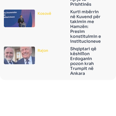
Prishtinës
Kurti mbërrin
Kosovë
në Kuvend për
takimin me
Hamzën:
Presim
konstituimin e
institucioneve
Shqiptari që
Rajon
këshillon
Erdoganin
pozon krah
Trumpit në
Ankara